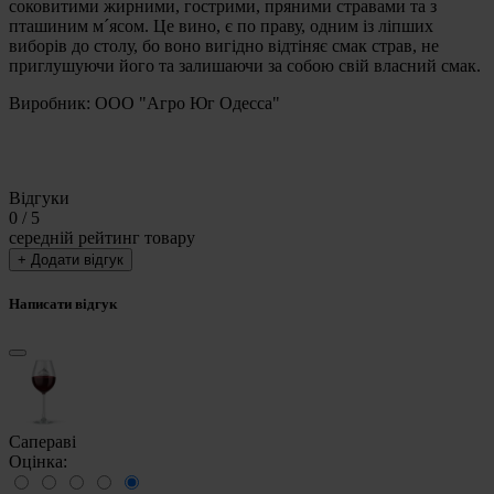
соковитими жирними, гострими, пряними стравами та з
пташиним м´ясом. Це вино, є по праву, одним із ліпших
виборів до столу, бо воно вигідно відтіняє смак страв, не
приглушуючи його та залишаючи за собою свій власний смак.
Виробник: ООО "Агро Юг Одесса"
Відгуки
0
/ 5
середній рейтинг товару
+ Додати відгук
Написати відгук
Сапераві
Оцінка: