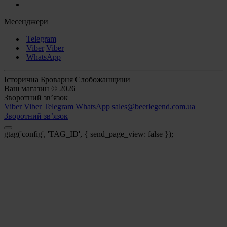
Месенджери
Telegram
Viber
Viber
WhatsApp
Історична Броварня Слобожанщини
Ваш магазин © 2026
Зворотний зв’язок
Viber
Viber
Telegram
WhatsApp
sales@beerlegend.com.ua
Зворотний зв’язок
gtag('config', 'TAG_ID', { send_page_view: false });