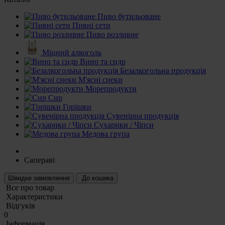
Пиво бутильоване
Пивні сети
Пиво розливне
Міцний алкоголь
Вино та сидр
Безалкогольна продукція
М'ясні снеки
Морепродукти
Сир
Горішки
Сувенірна продукція
Сухарики / Чіпси
Медова група
Сапераві
Швидке замовлення
До кошика
Все про товар
Характеристики
Відгуків
0
Iнформація