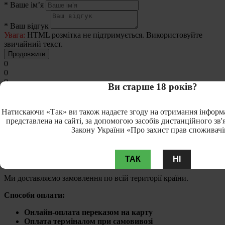
*
Ваше ім’я
*
Ваш відгук
Увага:
HTML розмітка не підтримується. Використовуйте
звичайний текст.
Продовжити
0
0
0
Ви старше 18 років?
0
0
Натискаючи «Так» ви також надаєте згоду на отримання інформ
Немає відгуків про цей товар, станьте першим, залиште свій
представлена на сайті, за допомогою засобів дистанційного зв'язк
відгук.
Закону України «Про захист прав споживачі
ТАК
НІ
Iнформація
Ми доставляємо замовлення по всій території країни.
Способи оплати:
Онлайн-оплата переказом на карту
Оплата терміналом при самовивозі