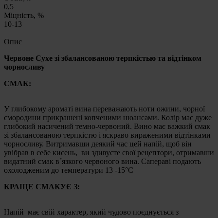
0,5
Міцність, %
10-13
Опис
Червоне Сухе зі збалансованою терпкістью та відтінком
чорносливу
СМАК:
У глибокому ароматі вина переважають ноти ожини, чорної
смородини прикрашені копченими нюансами. Колір має дуже
глибокий насичений темно-червоний. Вино має важкий смак
зі збалансованою терпкістю і яскраво вираженими відтінками
чорносливу. Витримавши деякий час цей напій, щоб він
увібрав в себе кисень, ви здивуєте свої рецептори, отримавши
видатний смак в´язкого червоного вина. Сапераві подають
охолодженим до температури 13 -15°C
КРАЩЕ СМАКУЄ З:
Напій має свій характер, який чудово поєднується з