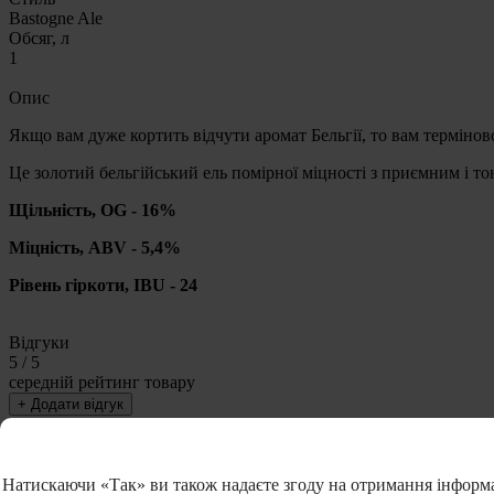
Bastogne Ale
Обсяг, л
1
Опис
Якщо вам дуже кортить відчути аромат Бельгії, то вам терміно
Це золотий бельгійський ель помірної міцності з приємним і 
Щільність, OG - 16%
Міцність, ABV - 5,4%
Рівень гіркоти, IBU - 24
Відгуки
5
/ 5
середній рейтинг товару
+ Додати відгук
Написати відгук
Натискаючи «Так» ви також надаєте згоду на отримання інформаці