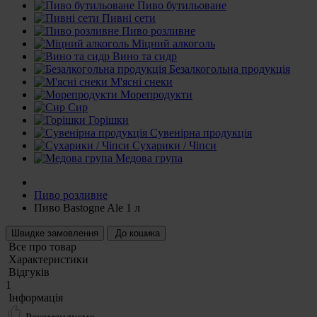
Пиво бутильоване
Пивні сети
Пиво розливне
Міцний алкоголь
Вино та сидр
Безалкогольна продукція
М'ясні снеки
Морепродукти
Сир
Горішки
Сувенірна продукція
Сухарики / Чіпси
Медова група
Пиво розливне
Пиво Bastogne Ale 1 л
Швидке замовлення
До кошика
Все про товар
Характеристики
Відгуків
1
Iнформація