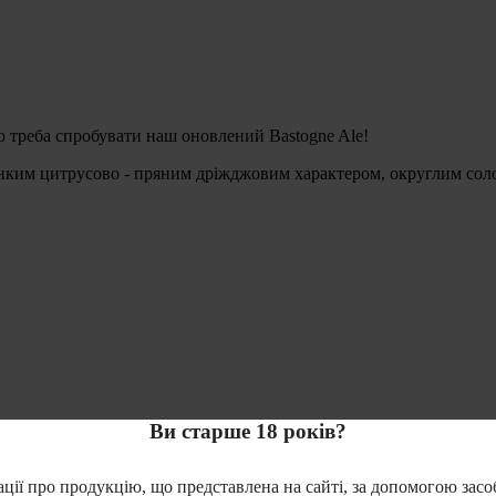
во треба спробувати наш оновлений Bastogne Ale!
тонким цитрусово - пряним дріжджовим характером, округлим сол
Ви старше 18 років?
ї про продукцію, що представлена на сайті, за допомогою засобів