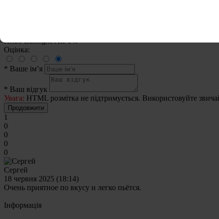
Пиво Bastogne Ale 1 л
Оцінка:
*
Ваше ім’я
*
Ваш відгук
Увага:
HTML розмітка не підтримується. Використовуйте звича
Продовжити
1
0
0
0
0
Сергей
18 червня 2025 (18:14)
Очень приятное по вкусу и легко пьётся.
Iнформація