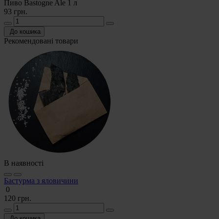
Пиво Bastogne Ale 1 л
93 грн.
До кошика
Рекомендовані товари
В наявності
Бастурма з яловичини
0
120 грн.
До кошика