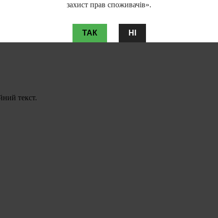
захист прав споживачів».
ТАК
НІ
йний текст.