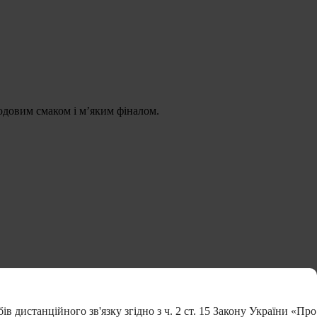
одовим смаком і мʼяким фіналом.
 дистанційного зв'язку згідно з ч. 2 ст. 15 Закону України «Про