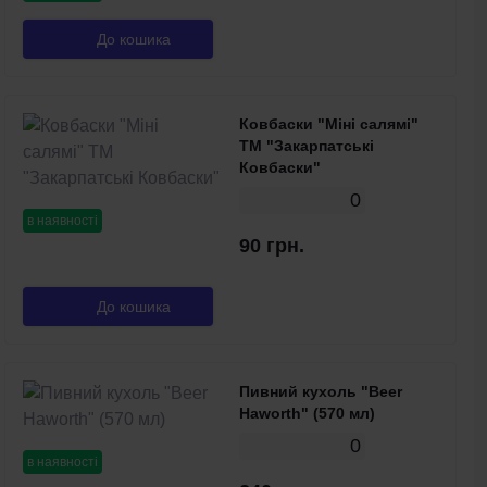
До кошика
Ковбаски "Міні салямі"
ТМ "Закарпатські
Ковбаски"
0
в наявності
90 грн.
До кошика
Пивний кухоль "Beer
Haworth" (570 мл)
0
в наявності