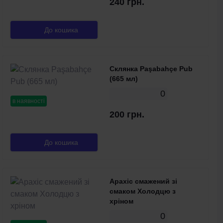
240 грн.
До кошика
Склянка Paşabahçe Pub
(665 мл)
0
в наявності
200 грн.
До кошика
Арахіс смажений зі
смаком Холодцю з
хріном
0