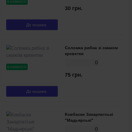
в наявності
30 грн.
До кошика
Соломка рибна зі смаком
креветки
0
в наявності
75 грн.
До кошика
Ковбаски Закарпатські
"Мадьярські"
0