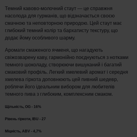
Темний кавово-молочний стаут — це справжня
насолода для гурманів, що відзначається своєю
смачною та неповторною природою. Цей стаут має
глибокий темний колір та бархатисту текстуру, що
додає йому особливого шарму.
Аромати смаженого ячменя, що нагадують
свіжозварену каву, гармонійно поєднуються з нотками
темного шоколаду, створюючи вишуканий і багатий
смаковий профіль. Легкий хмелевий аромат і середня
хмелева гіркота доповнюють цей пивний шедевр,
роблячи його ідеальним вибором для любителів
темного пива з глибоким, комплексним смаком.
Щільність, OG - 16%
Рівень гіркоти, IBU - 27
Міцність, ABV - 4,7%