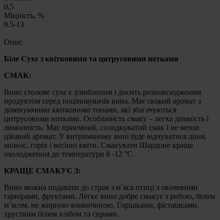
0,5
Міцність, %
9.5-13
Опис
Біле Сухе з квітковими та цитрусовими нотками
СМАК:
Вино столове сухе є улюбленим і досить розповсюдженим
продуктом серед поціновувачів вина. Має свіжий аромат з
домінуючими квітковими тонами, які збагачуються
цитрусовими нотками. Особливість смаку – легка димність і
лимонність. Має приємний, солодкуватий смак і не менш
цікавий аромат. У витриманому вині буде відчуватися диня,
ананас, горіх і весінні квіти. Смакувати Шардоне краще
охолодженим до температури 8 -12 °C.
КРАЩЕ СМАКУЄ З:
Вино можна подавати до страв з м´яса птиці з овочевими
гарнірами, фруктами. Легке вино добре смакує з рибою, білим
м´ясом, не жирною яловичиною. Горішками, фісташками,
хрустким білим хлібом та сирами.