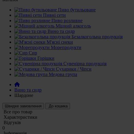
Пиво бутильоване
Пивні сети
Пиво розливне
Міцний алкоголь
Вино та сидр
Безалкогольна продукція
М'ясні снеки
Морепродукти
Сир
Горішки
Сувенірна продукція
Сухарики / Чіпси
Медова група
Вино та сидр
Шардоне
Швидке замовлення
До кошика
Все про товар
Характеристики
Відгуків
0
Iнформація