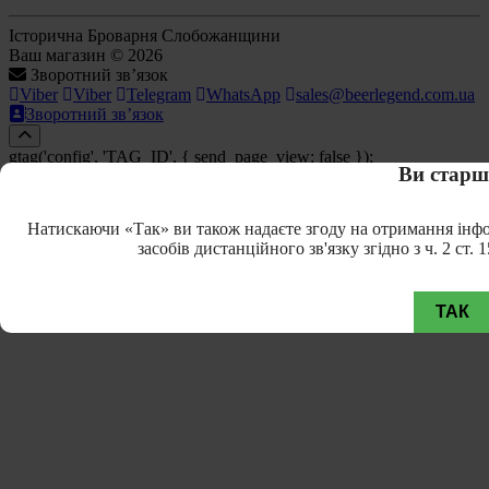
Історична Броварня Слобожанщини
Ваш магазин © 2026
Зворотний зв’язок
Viber
Viber
Telegram
WhatsApp
sales@beerlegend.com.ua
Зворотний зв’язок
gtag('config', 'TAG_ID', { send_page_view: false });
Ви старш
Натискаючи «Так» ви також надаєте згоду на отримання інфо
засобів дистанційного зв'язку згідно з ч. 2 ст
ТАК