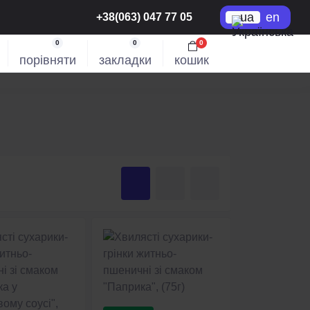
ua
en
+38(063) 047 77 05
0
0
0
порівняти
закладки
кошик