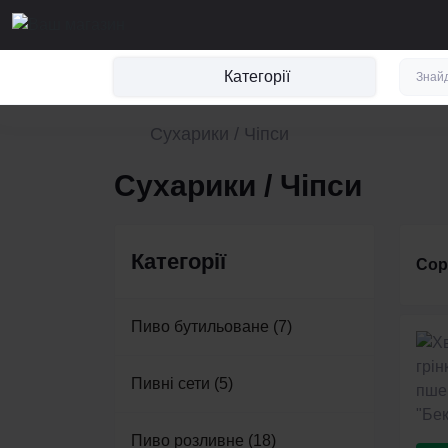
Категорії
Сухарики / Чіпси
Сухарики / Чіпси
Категорії
Сор
Пиво бутильоване (7)
Пивні сети (5)
Пиво розливне (18)