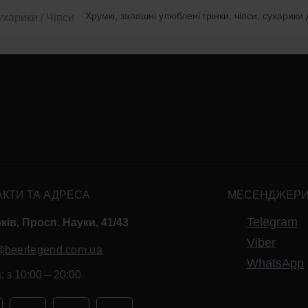
Хрумкі, запашні улюблені грінки, чіпси, сухарик
АКТИ ТА АДРЕСА
МЕСЕНДЖЕР
Telegram
ків, Просп. Науки, 41/43
Viber
@beerlegend.com.ua
WhatsApp
 з 10:00 – 20:00