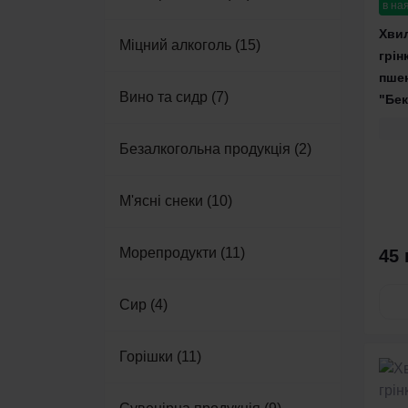
в на
Хвил
Міцний алкоголь (15)
грін
пшен
Вино та сидр (7)
"Бек
Безалкогольна продукція (2)
М'ясні снеки (10)
Морепродукти (11)
45 
Сир (4)
Горішки (11)