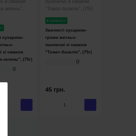
в наявності
ті
Хвилясті сухарики-
і сухарики-
грінки житньо-
итньо-
пшеничні зі смаком
 зі смаком
"Томат-базилік", (75г)
-зелень", (75г)
0
0
.
45 грн.