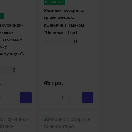
в наявності
Хвилясті сухарики-
ті
грінки житньо-
і сухарики-
пшеничні зі смаком
итньо-
"Паприка", (75г)
 зі смаком
0
ка у
ому соусі",
0
.
45 грн.