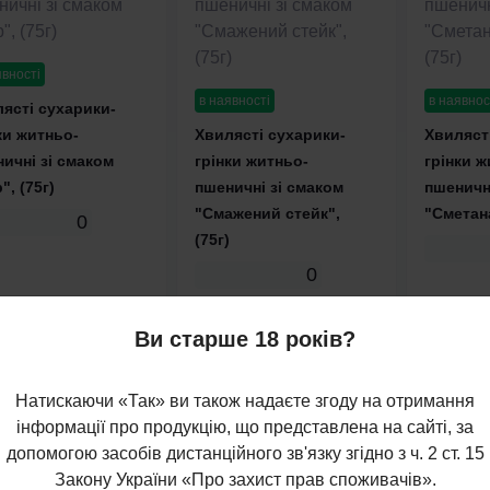
явності
в наявності
в наявнос
ясті сухарики-
ки житньо-
Хвилясті сухарики-
Хвиляст
ичні зі смаком
грінки житньо-
грінки ж
", (75г)
пшеничні зі смаком
пшеничні
"Смажений стейк",
"Сметана
0
(75г)
0
грн.
45 грн.
45 грн
Ви старше 18 років?
Натискаючи «Так» ви також надаєте згоду на отримання
інформації про продукцію, що представлена на сайті, за
допомогою засобів дистанційного зв'язку згідно з ч. 2 ст. 15
Закону України «Про захист прав споживачів».