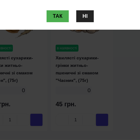
ТАК
НІ
явності
в наявності
ясті сухарики-
Хвилясті сухарики-
ки житньо-
грінки житньо-
ичні зі смаком
пшеничні зі смаком
н", (75г)
"Часник", (75г)
0
0
грн.
45 грн.