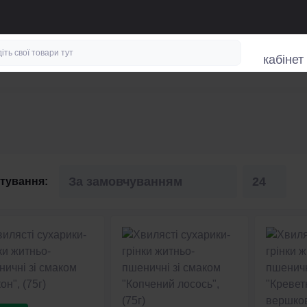
кабінет
тування: