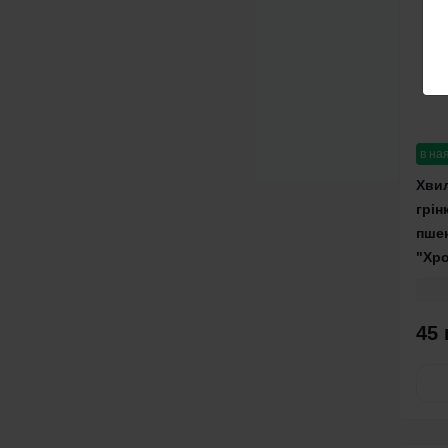
в на
Хвил
грін
пшен
"Хро
45 