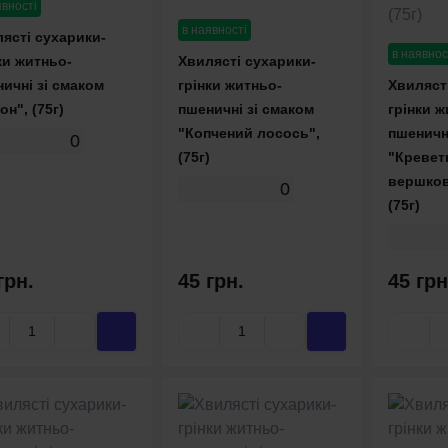
явності
в наявності
ясті сухарики-
в наявнос
ки житньо-
Хвилясті сухарики-
ичні зі смаком
грінки житньо-
Хвиляст
он", (75г)
пшеничні зі смаком
грінки ж
"Копчений лосось",
пшеничні
0
(75г)
"Кревет
вершков
0
(75г)
грн.
45 грн.
45 грн