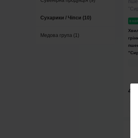
Сувенірна продукція (9)
Сухарики / Чіпси (10)
в на
Хвил
Медова група (1)
грін
пшен
"Сир
45 